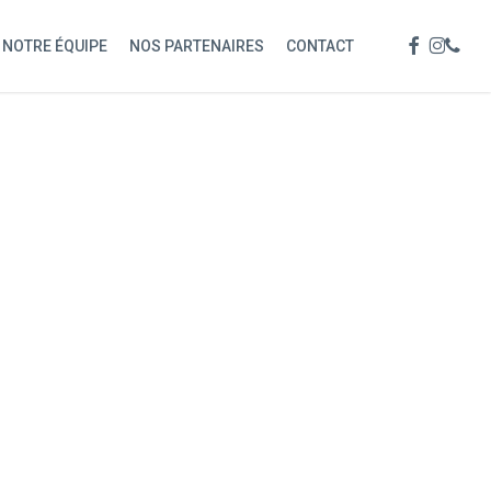
Menu
FACEBOOK
INSTAG
PHON
NOTRE ÉQUIPE
NOS PARTENAIRES
CONTACT