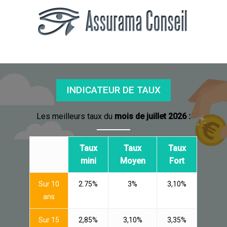
INDICATEUR DE TAUX
Les meilleurs taux du
mois de juillet 2026 :
Taux
Taux
Taux
mini
Moyen
Fort
Sur 10
2.75%
3%
3,10%
ans
Sur 15
2,85%
3,10%
3,35%