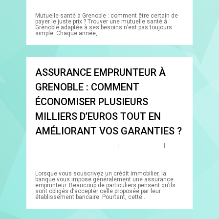
Comments
Mutuelle santé à Grenoble : comment être certain de
payer le juste prix ? Trouver une mutuelle santé à
Grenoble adaptée à ses besoins n’est pas toujours
simple. Chaque année,…
0
ASSURANCE EMPRUNTEUR À
GRENOBLE : COMMENT
ÉCONOMISER PLUSIEURS
MILLIERS D’EUROS TOUT EN
AMÉLIORANT VOS GARANTIES ?
By
davidraynfeld@gmail.com
Uncategorized
No
Comments
Lorsque vous souscrivez un crédit immobilier, la
banque vous impose généralement une assurance
emprunteur. Beaucoup de particuliers pensent qu’ils
sont obligés d’accepter celle proposée par leur
établissement bancaire. Pourtant, cette…