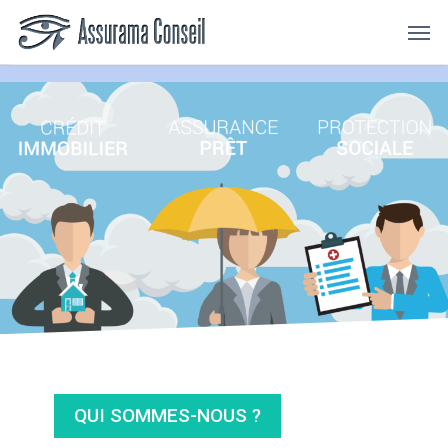
Skip
Menu
Men
to
main
content
QUI SOMMES-NOUS ?