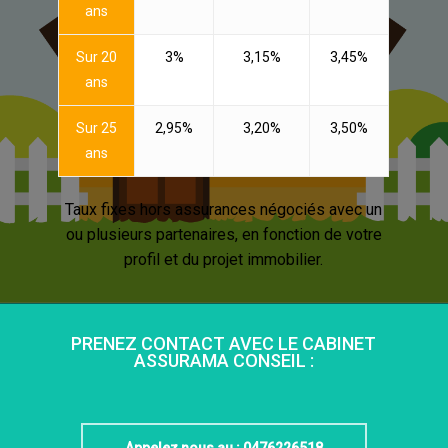
ans
Sur 20
3%
3,15%
3,45%
ans
Sur 25
2,95%
3,20%
3,50%
ans
Taux fixes hors assurances négociés avec un
ou plusieurs partenaires, en fonction de votre
profil et du projet immobilier.
PRENEZ CONTACT AVEC LE CABINET
ASSURAMA CONSEIL :
Appelez nous au : 0476226518