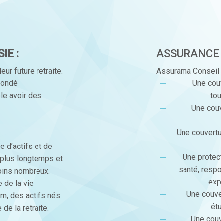
IE :
ASSURANC
ur future retraite.
Assurama Conseil 
 fondé
Une cou
ble avoir des
tou
Une couv
Une couvertu
e d’actifs et de
Une protec
t plus longtemps et
santé, respo
oins nombreux.
exp
 de la vie
Une couve
m, des actifs nés
étu
 de la retraite.
Une couv