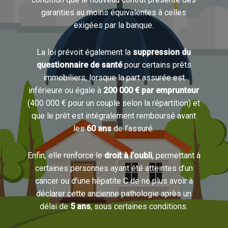
garanties au moins équivalentes à celles
exigées par la banque.
La loi prévoit également la
suppression du
questionnaire de santé
pour certains prêts
immobiliers, lorsque la part assurée est
inférieure ou égale à
200 000 € par emprunteur
(400 000 € pour un couple selon la répartition) et
que le prêt est intégralement remboursé avant
les
60 ans
de l’assuré.
Enfin, elle renforce le
droit à l’oubli
, permettant à
certaines personnes ayant été atteintes d’un
cancer ou d’une hépatite C de ne plus avoir à
déclarer cette ancienne pathologie après un
délai de
5 ans
, sous certaines conditions.