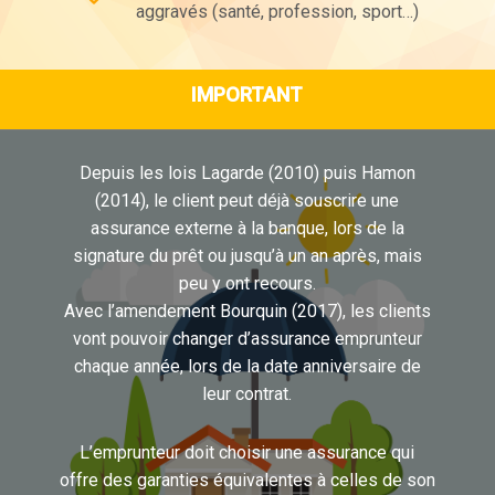
aggravés (santé, profession, sport…)
IMPORTANT
Depuis les lois Lagarde (2010) puis Hamon
(2014), le client peut déjà souscrire une
assurance externe à la banque, lors de la
signature du prêt ou jusqu’à un an après, mais
peu y ont recours.
Avec l’amendement Bourquin (2017), les clients
vont pouvoir changer d’assurance emprunteur
chaque année, lors de la date anniversaire de
leur contrat.
L’emprunteur doit choisir une assurance qui
offre des garanties équivalentes à celles de son