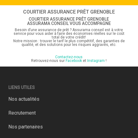
COURTIER ASSURANCE PRÊT GRENOBLE
COURTIER ASSURANCE PRÊT GRENOBLE
ASSURAMA CONSEIL VOUS ACCOMPAGNE
Besoin d’une assurance de prêt ? Assurama conseil est à votre
service pour vous aider à faire des économies réelles sur le coût
total de votre crédit!
Notre mission : trouver le tarif le plus compétitif, des garanties de
qualité, et des solutions pour les risques aggravés, etc.
Contactez-nous
Retrouvez-nous sur
Facebook
et
Instagram
!
LIENS UTILES
Nos actualités
Recrutement
Nos partenaires