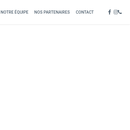
Menu
FACEBOOK
INSTAG
PHON
NOTRE ÉQUIPE
NOS PARTENAIRES
CONTACT