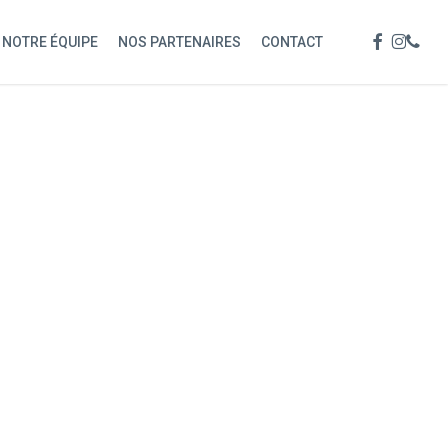
Menu
FACEBOOK
INSTAG
PHON
NOTRE ÉQUIPE
NOS PARTENAIRES
CONTACT