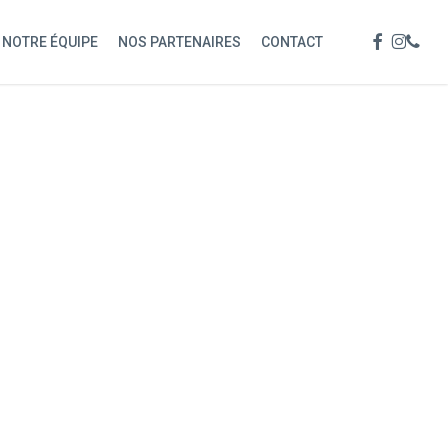
Menu
FACEBOOK
INSTAG
PHON
NOTRE ÉQUIPE
NOS PARTENAIRES
CONTACT