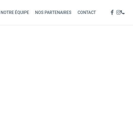
Menu
FACEBOOK
INSTAG
PHON
NOTRE ÉQUIPE
NOS PARTENAIRES
CONTACT