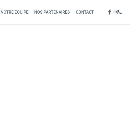
Menu
FACEBOOK
INSTAG
PHON
NOTRE ÉQUIPE
NOS PARTENAIRES
CONTACT