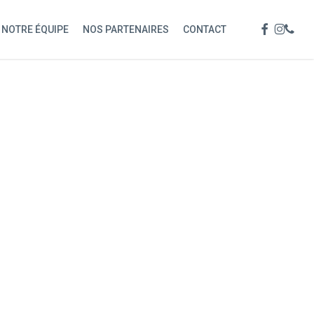
Menu
FACEBOOK
INSTAG
PHON
NOTRE ÉQUIPE
NOS PARTENAIRES
CONTACT