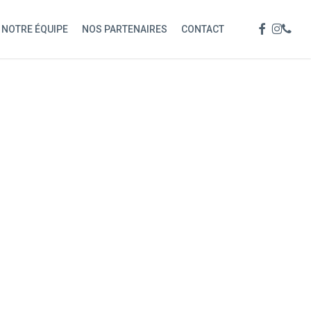
Menu
FACEBOOK
INSTAG
PHON
NOTRE ÉQUIPE
NOS PARTENAIRES
CONTACT