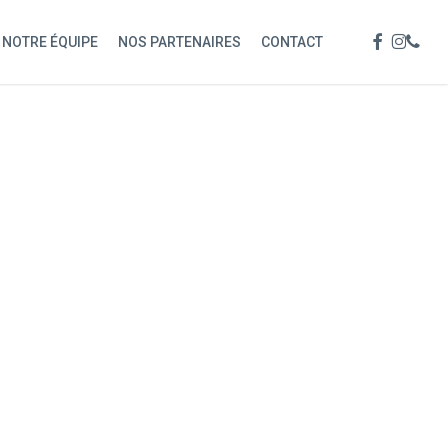
Menu
FACEBOOK
INSTAG
PHON
NOTRE ÉQUIPE
NOS PARTENAIRES
CONTACT