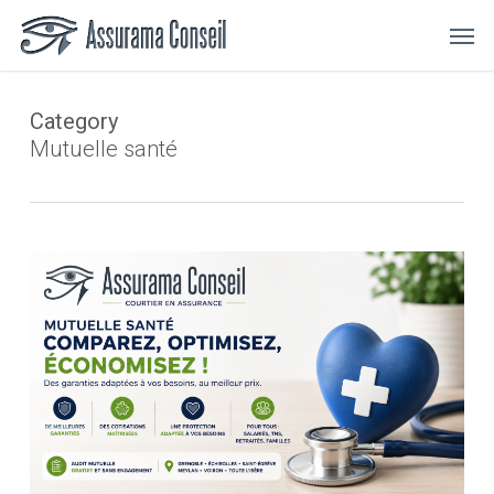
Skip
Menu
Men
to
main
content
Category
Mutuelle santé