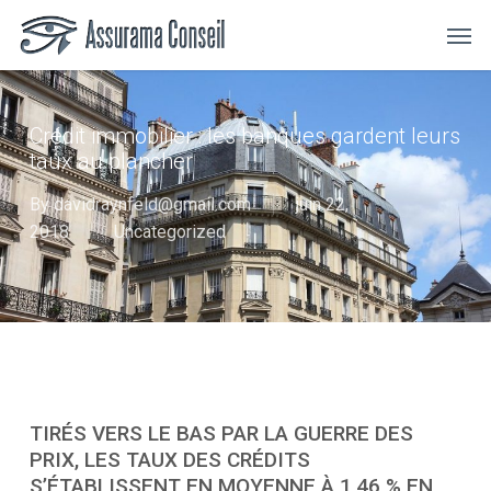
Skip
Menu
Men
to
main
content
Crédit immobilier : les banques gardent leurs
taux au plancher
By
davidraynfeld@gmail.com
juin 22,
2018
Uncategorized
TIRÉS VERS LE BAS PAR LA GUERRE DES
PRIX, LES TAUX DES CRÉDITS
S’ÉTABLISSENT EN MOYENNE À 1,46 % EN