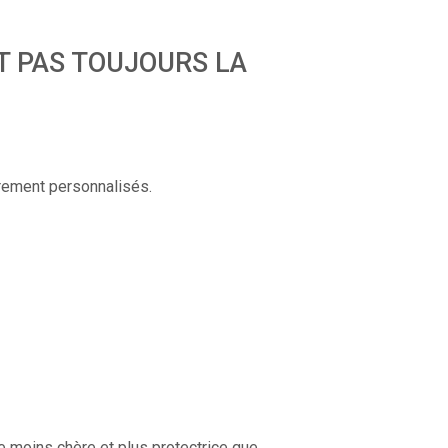
T PAS TOUJOURS LA
arement personnalisés.
ce moins chère et plus protectrice que