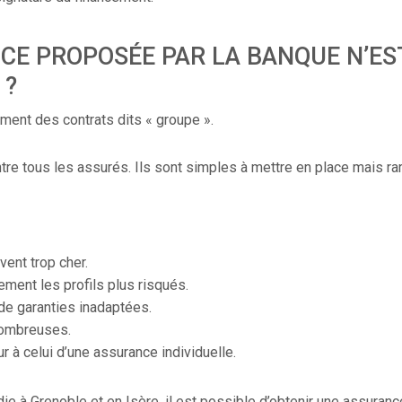
CE PROPOSÉE PAR LA BANQUE N’ES
 ?
ent des contrats dits « groupe ».
tre tous les assurés. Ils sont simples à mettre en place mais r
ent trop cher.
ment les profils plus risqués.
de garanties inadaptées.
nombreuses.
r à celui d’une assurance individuelle.
die à Grenoble et en Isère, il est possible d’obtenir une assuran