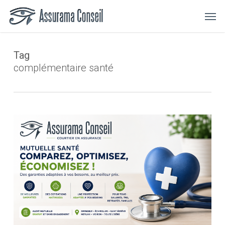
Skip
Menu
Men
to
main
content
Tag
complémentaire santé