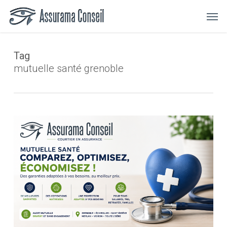
Skip
Menu
Men
to
main
content
Tag
mutuelle santé grenoble