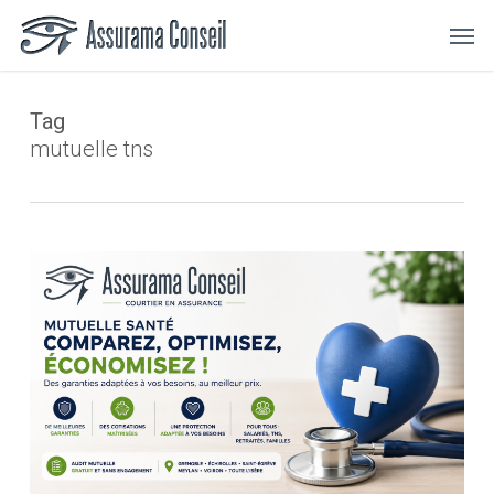
Skip
Menu
Men
to
main
content
Tag
mutuelle tns